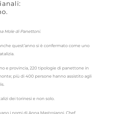
anali:
no.
Una Mole di Panettoni.
le, anche quest’anno si è confermato come uno
alizia.
ino e provincia, 220 tipologie di panettone in
emonte; più di 400 persone hanno assistito agli
is.
izi dei torinesi e non solo.
cavano i nomi di Anna Mastroianni, Chef