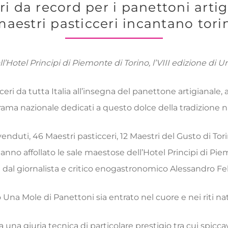
i da record per i panettoni artigi
maestri pasticceri incantano tori
l’Hotel Principi di Piemonte di Torino, l’VIII edizione di 
cceri da tutta Italia all’insegna del panettone artigiana
a nazionale dedicati a questo dolce della tradizione nat
venduti, 46 Maestri pasticceri, 12 Maestri del Gusto di Tor
hanno affollato le sale maestose dell’Hotel Principi di Pi
 dal giornalista e critico enogastronomico Alessandro Fel
 Mole di Panettoni sia entrato nel cuore e nei riti natal
 una giuria tecnica di particolare prestigio tra cui spic